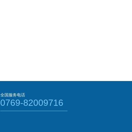
全国服务电话
0769-82009716