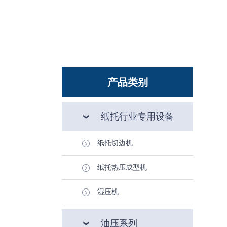
产品类别
纸托行业专用设备
纸托切边机
纸托热压成型机
湿压机
油压系列