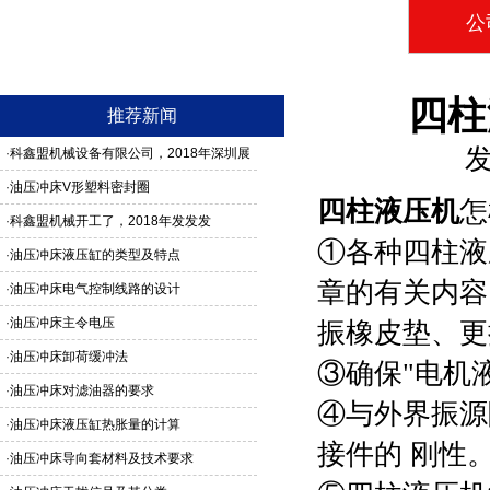
公
四柱
推荐新闻
发
·
科鑫盟机械设备有限公司，2018年深圳展
馆3G24号，欢迎新老客户莅临参观
·
油压冲床V形塑料密封圈
四柱液压机
怎
·
科鑫盟机械开工了，2018年发发发
①各种
四柱液
·
油压冲床液压缸的类型及特点
章的有关内容
·
油压冲床电气控制线路的设计
·
油压冲床主令电压
振橡皮垫、更
·
油压冲床卸荷缓冲法
③确保"电机
·
油压冲床对滤油器的要求
④与外界振源
·
油压冲床液压缸热胀量的计算
接件的 刚性
·
油压冲床导向套材料及技术要求