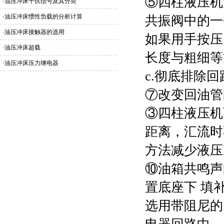
⑤
四柱液压机
·
油压冲床干扰信号及其分类
·
油压冲床惯性负载的分析计算
共振阀中的一
·
油压冲床接触器的选用
如果用手按压
·
油压冲床超载
长度与粗细等
·
油压冲床压力继电器
c.彻底排除
⑦改变回油管
③
四柱液压机
距离，汇流时
方法减少液压
⑩油箱共鸣声
置底座下 填
选用带阻尼的