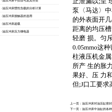
止泄漏以;呈
·
油压冲床干扰信号及其分类
·
油压冲床惯性负载的分析计算
泵〈马达〉中
·
油压冲床接触器的选用
的外表面开几
·
油压冲床超载
距离的均压槽
·
油压冲床压力继电器
轻磨 损。匀斥槽
0.05mmo
柱液压机
金属
所产 生的胀
果好、压 力
但;J口工要
上一页：
油压冲床对油压缸密封
下一页：
油压冲床中油缸的各种