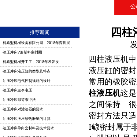
公
四柱
推荐新闻
发
·
科鑫盟机械设备有限公司，2018年深圳展
馆3G24号，欢迎新老客户莅临参观
·
油压冲床V形塑料密封圈
四柱液压机中
·
科鑫盟机械开工了，2018年发发发
液压缸的密封
·
油压冲床液压缸的类型及特点
常用的橡胶密
·
油压冲床电气控制线路的设计
·
油压冲床主令电压
柱液压机
这是
·
油压冲床卸荷缓冲法
之间保持一很
·
油压冲床对滤油器的要求
密封方法只适
·
油压冲床液压缸热胀量的计算
I鲸密封属于
·
油压冲床导向套材料及技术要求