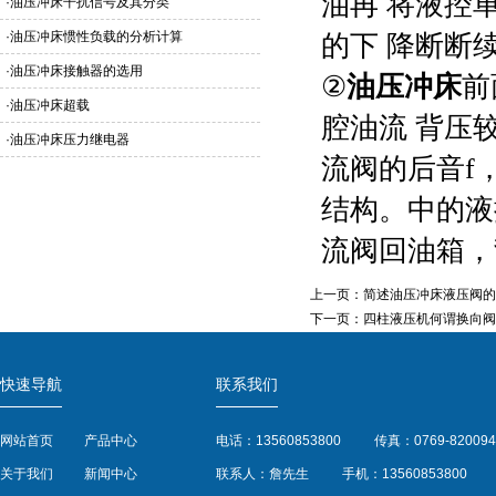
油再 将液控
·
油压冲床干扰信号及其分类
·
油压冲床惯性负载的分析计算
的下 降断断
·
油压冲床接触器的选用
②
油压冲床
前
·
油压冲床超载
腔油流 背压
·
油压冲床压力继电器
流阀的后音f
结构。中的液
流阀回油箱，
上一页：
简述油压冲床液压阀的
下一页：
四柱液压机何谓换向阀
快速导航
联系我们
网站首页
产品中心
电话：13560853800
传真：0769-820094
关于我们
新闻中心
联系人：詹先生
手机：13560853800