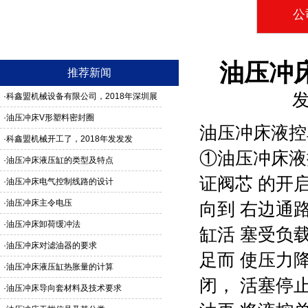
公
油压冲
推荐新闻
发
·
科鑫盟机械设备有限公司，2018年深圳展
馆3G24号，欢迎新老客户莅临参观
·
油压冲床V形塑料密封圈
油压冲床液控
·
科鑫盟机械开工了，2018年发发发
①
油压冲床
液
·
油压冲床液压缸的类型及特点
证阀芯 的开
·
油压冲床电气控制线路的设计
·
油压冲床主令电压
向到 右边通
·
油压冲床卸荷缓冲法
缸活 塞受负
·
油压冲床对滤油器的要求
足而 使压力
·
油压冲床液压缸热胀量的计算
闭， 活塞停
·
油压冲床导向套材料及技术要求