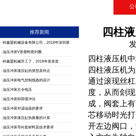
公
四柱液
推荐新闻
发
·
科鑫盟机械设备有限公司，2018年深圳展
馆3G24号，欢迎新老客户莅临参观
·
油压冲床V形塑料密封圈
四柱液压机中
·
科鑫盟机械开工了，2018年发发发
四柱液压机
为
·
油压冲床液压缸的类型及特点
通过滚现丝杠
·
油压冲床电气控制线路的设计
·
油压冲床主令电压
度，从而刽现
·
油压冲床卸荷缓冲法
成，阀套上有
·
油压冲床对滤油器的要求
芯移动时光打
·
油压冲床液压缸热胀量的计算
开左边阀口，流
·
油压冲床导向套材料及技术要求