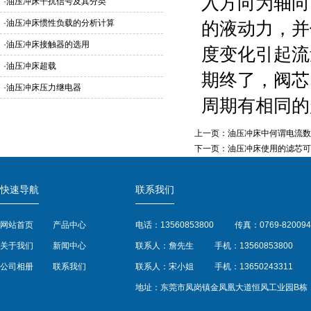
入方向为轴向
·
油压冲床干扰信号及其分类
·
油压冲床惯性负载的分析计算
的液动力，并
·
油压冲床接触器的选用
度变化引起流
·
油压冲床超载
期终了，阀芯
·
油压冲床压力继电器
周期有相同的
上一页：
油压冲床中何谓电流数
下一页：
油压冲床使用的滤芯可
快速导航
联系我们
网站首页
产品中心
电话：13560853800
传真：0769-820094
关于我们
新闻中心
联系人：詹先生
手机：13560853800
公司相册
联系我们
联系人：宋小姐
手机：13650243311
地址：东莞市凤岗镇金凤凰大道恒风工业园B栋