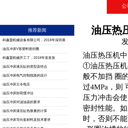
公
油压热
推荐新闻
发
·
科鑫盟机械设备有限公司，2018年深圳展
馆3G24号，欢迎新老客户莅临参观
·
油压冲床V形塑料密封圈
油压热压机中
·
科鑫盟机械开工了，2018年发发发
①
油压热压机
·
油压冲床液压缸的类型及特点
般不加挡 圈
·
油压冲床电气控制线路的设计
·
油压冲床主令电压
过4MPa，
·
油压冲床卸荷缓冲法
压力冲击会使
·
油压冲床对滤油器的要求
密封性能。如果
·
油压冲床液压缸热胀量的计算
时，否则不能
·
油压冲床导向套材料及技术要求