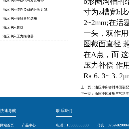
o形圈沟槽的
·
油压冲床干扰信号及其分类
·
油压冲床惯性负载的分析计算
寸为z槽宽b比O
·
油压冲床接触器的选用
2~2mm;在
·
油压冲床超载
一头，双作用
·
油压冲床压力继电器
圈截面直径 越
在A点，而 
压力补偿 作
Ra 6. 3~ 3. 
上一页：
油压冲床密封件因装配
下一页：
油压冲床液压与气动主
快速导航
联系我们
网站首页
产品中心
电话：13560853800
传真：0769-820094