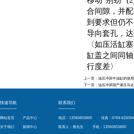
移动"别劲" 
合间隙，并配
到要求但仍不
导向套孔，达
〈如压活缸塞
缸盖之间同轴
行度差〉
上一页：
油压冲床中油缸的使用
下一页：
油压冲床国产液压马达
快速导航
联系我们
网站首页
产品中心
电话：13560853800
传真：0769-820094
关于我们
新闻中心
联系人：詹先生
手机：13560853800