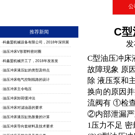
公
C
推荐新闻
发
·
科鑫盟机械设备有限公司，2018年深圳展
馆3G24号，欢迎新老客户莅临参观
·
油压冲床V形塑料密封圈
C型油压冲床
·
科鑫盟机械开工了，2018年发发发
故障现象 原因
·
油压冲床液压缸的类型及特点
除 液压泵和
·
油压冲床电气控制线路的设计
·
油压冲床主令电压
换向的原因并排
·
油压冲床卸荷缓冲法
流阀有 ①检
·
油压冲床对滤油器的要求
②内部泄漏严
·
油压冲床液压缸热胀量的计算
1压力不足 
·
油压冲床导向套材料及技术要求