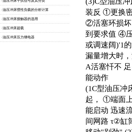
(3)
C型油压冲
·
油压冲床干扰信号及其分类
·
油压冲床惯性负载的分析计算
装反 ①更换
·
油压冲床接触器的选用
②活塞环损坏
·
油压冲床超载
到要求值 ④
·
油压冲床压力继电器
或调速阔)'
漏量增大时，
A活塞忏不 
能动作
(1
C型油压冲
起， ①端面
能启动 迅速
间网路 τ②缸