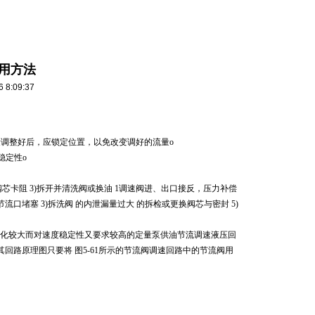
用方法
:09:37
流量调整好后，应锁定位置，以免改变调好的流量o
稳定性o
染使阀芯卡阻 3)拆开并清洗阀或换油 1调速阀进、出口接反，压力补偿
节流口堵塞 3)拆洗阀 的内泄漏量过大 的拆检或更换阀芯与密封 5)
变化较大而对速度稳定性又要求较高的定量泵供油节流调速液压回
其回路原理图只要将 图5-61所示的节流阀调速回路中的节流阀用