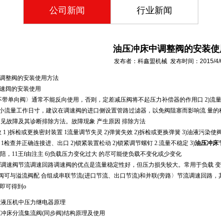
公司新闻
行业新闻
油压冲床中调整阀的安装使
发布者：科鑫盟机械 发布时间：2015/4/6 8
调整阀的安装使用方法
速阔的安装使用
阀(不带单向阀〉通常不能反向使用，否则，定差减压阀将不起压力补偿器的作用口 2)
最小流量工作日寸，建议在调速阀的进口侧设置管路过滤器，以免阀阻塞而影响流 量的
阀常见故障及其诊断排除方法。
故障现象 产生原因 排除方法
效 1 )拆检或更换密封装置 1流量调节失灵 2)弹簧失效 2)拆检或更换弹簧 3)油液污
1检查并正确连接进、出口 2)锁紧装置松动 2)锁紧调节螺钉 2.流量不稳定 3)
油压冲床
5)陪，11王f由注主 6)负载压力变化过大 的尽可能使负载不变化或少变化
床
调速阀节流调速回路调速阀的优点是流量稳定性好，但压力损失较大。常用于负载 
阀可与溢流阀配 合组成串联节流(进口节流、出口节流)和并联(旁路〉节流调速回路，
即可得到o
柱液压机中压力继电器原理
冲床分流集流阀(同步阀)结构原理及使用