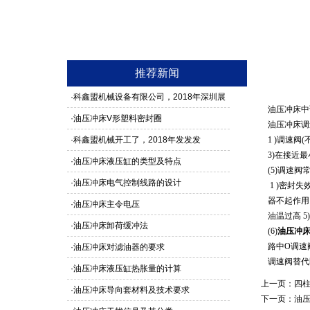
推荐新闻
·
科鑫盟机械设备有限公司，2018年深圳展
油压冲床中
馆3G24号，欢迎新老客户莅临参观
·
油压冲床V形塑料密封圈
油压冲床
调
·
科鑫盟机械开工了，2018年发发发
1 )调速
3)在接近
·
油压冲床液压缸的类型及特点
(5)调速
·
油压冲床电气控制线路的设计
1 )密封失
器不起作用 
·
油压冲床主令电压
油温过高 
·
油压冲床卸荷缓冲法
(6)
油压冲
路中O调速
·
油压冲床对滤油器的要求
调速阀替代
·
油压冲床液压缸热胀量的计算
上一页：
四
·
油压冲床导向套材料及技术要求
下一页：
油压