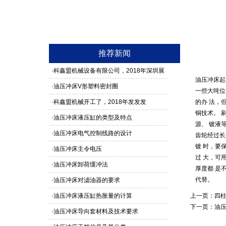
推荐新闻
·
科鑫盟机械设备有限公司，2018年深圳展
油压冲床起
馆3G24号，欢迎新老客户莅临参观
·
油压冲床V形塑料密封圈
一些大吨位
·
科鑫盟机械开工了，2018年发发发
的办 法，
铜技术。 
·
油压冲床液压缸的类型及特点
源、 镀液
·
油压冲床电气控制线路的设计
齿轮经过长
镀 时，要
·
油压冲床主令电压
过 大，可
·
油压冲床卸荷缓冲法
厚度都 是
代替。
·
油压冲床对滤油器的要求
·
油压冲床液压缸热胀量的计算
上一页：
四柱
下一页：
油
·
油压冲床导向套材料及技术要求