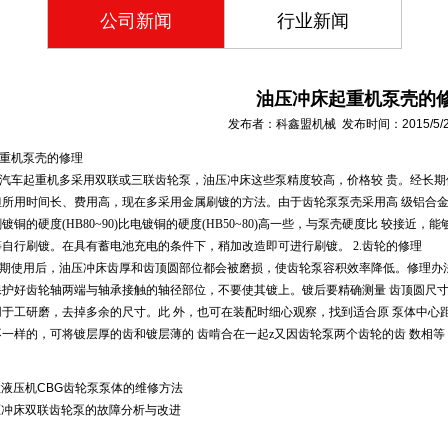
公司新闻
行业新闻
油压冲床起重机泵壳的
发布者：科鑫盟机械 发布时间：2015/5/20 
重机泵壳的修理
汽车起重机多采用双联或三联齿轮泵，
油压冲床
这些泵精度较高，价格较 贵。经长
但所用时间长、费用高，现在多采用金属刷镀的方法。由于齿轮泵泵壳采用高 级铝合
刷镀铜的硬度(HB80~90)比电镀铜的硬度(HB50~80)高一些，与泵壳硬度比 较
等自行刷镀。在具有蓄电池充电的条件下，稍加改造即可进行刷镀。 2.齿轮的修理
期使用后，
油压冲床
齿厚和齿顶圆部位都会被磨损，使齿轮泵容积效率降
低。修理办
保护好齿轮轴两端与轴承接触的轴径部位，不要使其镀上。镀后要精确测量 齿顶圆尺寸
用于工研磨，去掉多余的尺寸。此 外，也可在装配时细心观察，找到适合原 泵体中心
不一样的，可将镀层厚的齿和镀层薄的 齿啃合在一起z又因齿轮泵两个齿轮的齿 数相
液压机CBG齿轮泵泵体的维修方法
压冲床双联齿轮泵的故障分析与改进