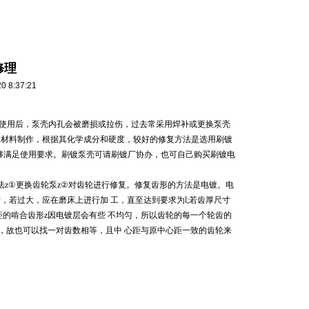
修理
8:37:21
期使用后，泵壳内孔会被磨损或拉伤，过去常采用焊补或更换泵壳
金材料制作，根据其化学成分和硬度，较好的修复方法是选用刷镀
接近，能够满足使用要求。刷镀泵壳可请刷镀厂协办，也可自己购买刷镀电
法z①更换齿轮泵z②对齿轮进行修复。修复齿形的方法是电镀。电
，若过大，应在磨床上进行加 工，直至达到要求为l;若齿厚尺寸
距的啃合齿形z因电镀层会有些 不均匀，所以齿轮的每一个轮齿的
等，故也可以找一对齿数相等，且中 心距与原中心距一致的齿轮来