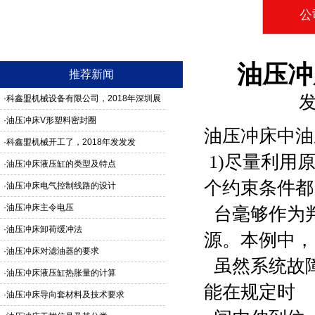
公
油压冲
推荐新闻
发
·
科鑫盟机械设备有限公司，2018年深圳展
馆3G24号，欢迎新老客户莅临参观
·
油压冲床V形塑料密封圈
油压冲床中油
·
科鑫盟机械开工了，2018年发发发
1)尽量利用
·
油压冲床液压缸的类型及特点
个约束条件都
·
油压冲床电气控制线路的设计
·
油压冲床主令电压
台毫够作为
·
油压冲床卸荷缓冲法
源。本例中，
·
油压冲床对滤油器的要求
虽然系统故障
·
油压冲床液压缸热胀量的计算
能在规定时
·
油压冲床导向套材料及技术要求