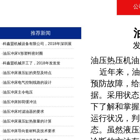
公
推荐新闻
发
·
科鑫盟机械设备有限公司，2018年深圳展
馆3G24号，欢迎新老客户莅临参观
·
油压冲床V形塑料密封圈
油压热压机油
·
科鑫盟机械开工了，2018年发发发
近年来，
油
·
油压冲床液压缸的类型及特点
预防故障，给
·
油压冲床电气控制线路的设计
·
油压冲床主令电压
据。采用状态
·
油压冲床卸荷缓冲法
下了解和掌握
·
油压冲床对滤油器的要求
运行状况，判
·
油压冲床液压缸热胀量的计算
态。虽然液压
·
油压冲床导向套材料及技术要求