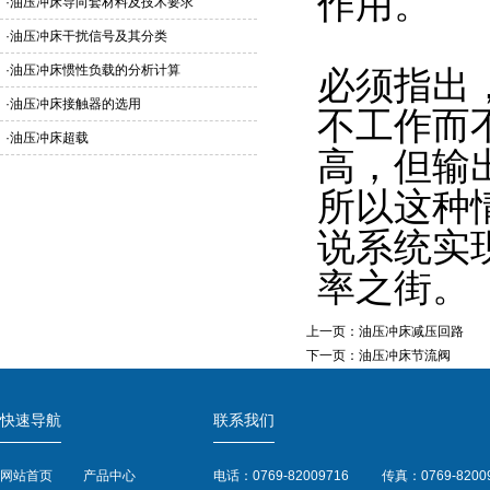
作用。
·
油压冲床导向套材料及技术要求
·
油压冲床干扰信号及其分类
·
油压冲床惯性负载的分析计算
必须指出
·
油压冲床接触器的选用
不工作而
·
油压冲床超载
高，但输
所以这种
说系统实
率之街。
上一页：
油压冲床减压回路
下一页：
油压冲床节流阀
快速导航
联系我们
网站首页
产品中心
电话：0769-82009716
传真：0769-8200