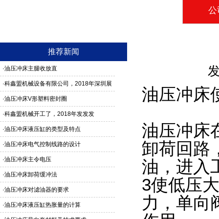
公
推荐新闻
发
·
油压冲床主腿收放直
·
科鑫盟机械设备有限公司，2018年深圳展
油压冲床
馆3G24号，欢迎新老客户莅临参观
·
油压冲床V形塑料密封圈
·
科鑫盟机械开工了，2018年发发发
油压冲床
·
油压冲床液压缸的类型及特点
卸荷回路
·
油压冲床电气控制线路的设计
·
油压冲床主令电压
油，进入
·
油压冲床卸荷缓冲法
3使低压
·
油压冲床对滤油器的要求
力，单向
·
油压冲床液压缸热胀量的计算