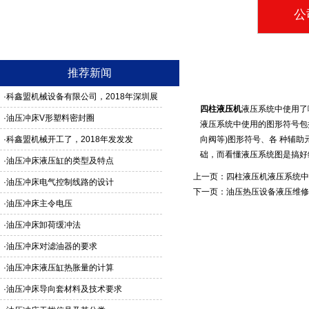
公
推荐新闻
·
科鑫盟机械设备有限公司，2018年深圳展
四柱液压机
液压系统中使用了
馆3G24号，欢迎新老客户莅临参观
·
油压冲床V形塑料密封圈
液压系统中使用的图形符号包
·
科鑫盟机械开工了，2018年发发发
向阀等)图形符号、各 种辅
础，而看懂液压系统图是搞好
·
油压冲床液压缸的类型及特点
上一页：
四柱液压机液压系统中
·
油压冲床电气控制线路的设计
下一页：
油压热压设备液压维修
·
油压冲床主令电压
·
油压冲床卸荷缓冲法
·
油压冲床对滤油器的要求
·
油压冲床液压缸热胀量的计算
·
油压冲床导向套材料及技术要求