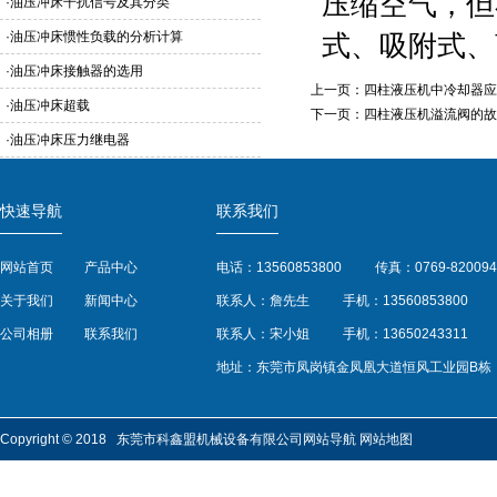
压缩空气，但
·
油压冲床干扰信号及其分类
·
油压冲床惯性负载的分析计算
式、吸附式、
·
油压冲床接触器的选用
上一页：
四柱液压机中冷却器应
·
油压冲床超载
下一页：
四柱液压机溢流阀的故
·
油压冲床压力继电器
快速导航
联系我们
网站首页
产品中心
电话：13560853800
传真：0769-820094
关于我们
新闻中心
联系人：詹先生
手机：13560853800
公司相册
联系我们
联系人：宋小姐
手机：13650243311
地址：东莞市凤岗镇金凤凰大道恒风工业园B栋
Copyright © 2018 东莞市科鑫盟机械设备有限公司
网站导航
网站地图