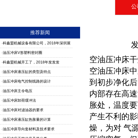
公
推荐新闻
发
·
科鑫盟机械设备有限公司，2018年深圳展
馆3G24号，欢迎新老客户莅临参观
·
油压冲床V形塑料密封圈
空油压冲床
干
·
科鑫盟机械开工了，2018年发发发
空油压冲床中
·
油压冲床液压缸的类型及特点
到初步净化后
·
油压冲床电气控制线路的设计
·
油压冲床主令电压
内部存在高速
·
油压冲床卸荷缓冲法
胀处，温度要
·
油压冲床对滤油器的要求
产生不利的影
·
油压冲床液压缸热胀量的计算
燥，为对 气
·
油压冲床导向套材料及技术要求