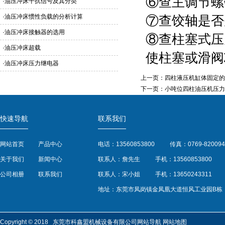
⑥查主调节螺
·
油压冲床干扰信号及其分类
·
油压冲床惯性负载的分析计算
⑦查饺轴是否
·
油压冲床接触器的选用
⑧查柱塞式压
·
油压冲床超载
使柱塞或滑阀
·
油压冲床压力继电器
上一页：
四柱液压机缸体固定的
下一页：
小吨位四柱油压机压力
快速导航
联系我们
网站首页
产品中心
电话：13560853800
传真：0769-820094
关于我们
新闻中心
联系人：詹先生
手机：13560853800
公司相册
联系我们
联系人：宋小姐
手机：13650243311
地址：东莞市凤岗镇金凤凰大道恒风工业园B栋
Copyright © 2018 东莞市科鑫盟机械设备有限公司
网站导航
网站地图