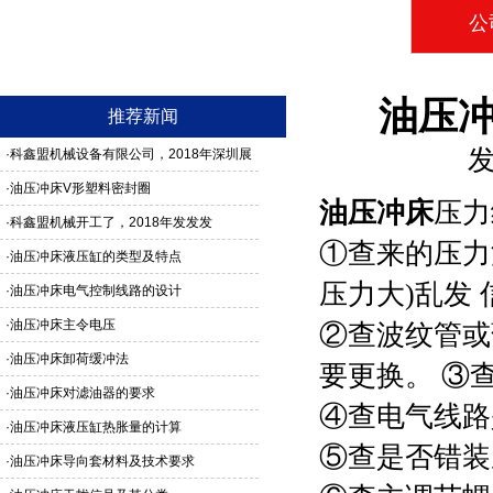
公
油压
推荐新闻
发
·
科鑫盟机械设备有限公司，2018年深圳展
馆3G24号，欢迎新老客户莅临参观
·
油压冲床V形塑料密封圈
油压冲床
压力
·
科鑫盟机械开工了，2018年发发发
①查来的压力
·
油压冲床液压缸的类型及特点
压力大)乱发 
·
油压冲床电气控制线路的设计
·
油压冲床主令电压
②查波纹管或
·
油压冲床卸荷缓冲法
要更换。 ③
·
油压冲床对滤油器的要求
④查电气线路
·
油压冲床液压缸热胀量的计算
⑤查是否错装
·
油压冲床导向套材料及技术要求