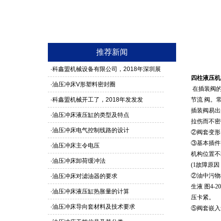
推荐新闻
·
科鑫盟机械设备有限公司，2018年深圳展
四柱液压机
馆3G24号，欢迎新老客户莅临参观
·
油压冲床V形塑料密封圈
在插装阀的
·
科鑫盟机械开工了，2018年发发发
节流 阀。
插装阀易出
·
油压冲床液压缸的类型及特点
拉伤而不密合
·
油压冲床电气控制线路的设计
②阀套变形
③基本插件
·
油压冲床主令电压
机构位置不
·
油压冲床卸荷缓冲法
(1故障原
②油中污物
·
油压冲床对滤油器的要求
生液 图4-
·
油压冲床液压缸热胀量的计算
压卡紧。
·
油压冲床导向套材料及技术要求
⑤阀套嵌入