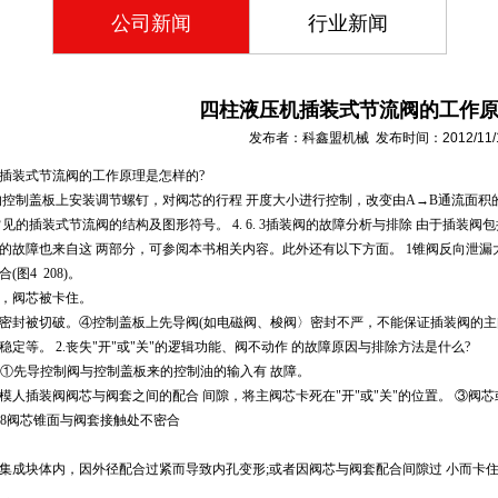
公司新闻
行业新闻
四柱液压机插装式节流阀的工作原
发布者：科鑫盟机械 发布时间：2012/11/12 
插装式节流阀的工作原理是怎样的?
控制盖板上安装调节螺钉，对阀芯的行程 开度大小进行控制，改变由A→B通流面积
常见的插装式节流阀的结构及图形符号。 4. 6. 3插装阀的故障分析与排除 由于插装
的故障也来自这 两部分，可参阅本书相关内容。此外还有以下方面。 1锥阀反向泄漏
(图4 208)。
，阀芯被卡住。
密封被切破。
④控制盖板上先导阀(如电磁阀、梭阀〉密封不严，不能保证插装阀的主
稳定等。 2.丧失"开"或"关"的逻辑功能、阀不动作 的故障原因与排除方法是什么?
因 ①先导控制阀与控制盖板来的控制油的输入有 故障。
模人插装阀阀芯与阀套之间的配合 间隙，将主阀芯卡死在"开"或"关"的位置。 ③阀
208阀芯锥面与阀套接触处不密合
集成块体内，因外径配合过紧而导致内孔变形;或者因阀芯与阀套配合间隙过 小而卡