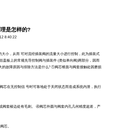
理是怎样的?
8:40:22
的大小，从而 可对流经插装阀的流量大小进行控制，此为插装式
阀包括盖板上的常规先导控制阀与插装件 (类似单向阀)两部分，因而
大的故障原因与排除方法是什么? ①阀芯锥面与阀套接触处因磨损
阀芯在无控制信 号时可靠地处于关闭状态而造成系统内泄，执行
芯或阀套棱边处有毛刺。 ④阀芯外圆与阀套内孔几何精度超差，产
住阀芯。