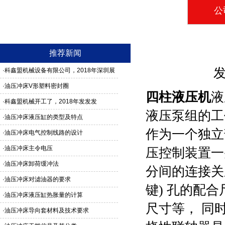
公
推荐新闻
发
·
科鑫盟机械设备有限公司，2018年深圳展
馆3G24号，欢迎新老客户莅临参观
·
油压冲床V形塑料密封圈
四柱液压机
液
·
科鑫盟机械开工了，2018年发发发
液压泵组的工
·
油压冲床液压缸的类型及特点
作为一个独立
·
油压冲床电气控制线路的设计
·
油压冲床主令电压
压控制装置一
·
油压冲床卸荷缓冲法
分间的连接关
·
油压冲床对滤油器的要求
键) 孔的配
·
油压冲床液压缸热胀量的计算
尺寸等， 同
·
油压冲床导向套材料及技术要求