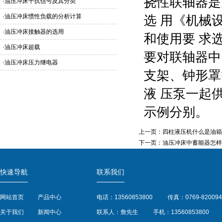
挠性联轴器是
·
油压冲床干扰信号及其分类
·
油压冲床惯性负载的分析计算
选 用《机械
·
油压冲床接触器的选用
和使用要 求
·
油压冲床超载
要对联轴器中
·
油压冲床压力继电器
支架、钟形罩
液 压泵一起
示例分别。
上一页：
四柱液压机什么是油箱
下一页：
油压冲床中蓄能器怎样
快速导航
联系我们
网站首页
产品中心
电话：13560853800
传真：0769-820094
关于我们
新闻中心
联系人：詹先生
手机：13560853800