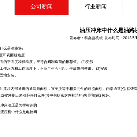
公司新闻
行业新闻
油压冲床中什么是油路
发布者：科鑫盟机械 发布时间：2013/5/13 
什么是油路块?
面度和表面粗糙度
面的平面度和粗糙度，应符合阀制造商的推荐值。 (2)变形
工作压力和工作温度下，不应产生会引起元件故障的变形。 (3)安装
固地安装。
道
油路块内部通道的通流截面积，宜至少等于相关元件的通流面积。内部通道(包 括铸造
动或被冲刷出来引起任何元件(其中包括密封件和填料)失灵和(或) 损坏。
压冲床油压是怎样标识的
柱液压机中什么是电控阀