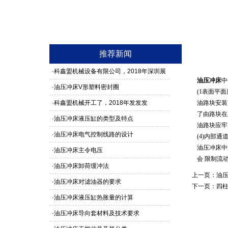
推荐新闻
·
科鑫盟机械设备有限公司，2018年深圳展
油压冲床
中
馆3G24号，欢迎新老客户莅临参观
·
油压冲床V形塑料密封圈
(1表面平
·
科鑫盟机械开工了，2018年发发发
油路块安装
了由路块在
·
油压冲床液压缸的类型及特点
油路块应牢
·
油压冲床电气控制线路的设计
(4)内部通
油压冲床中
·
油压冲床主令电压
会 限制流
·
油压冲床卸荷缓冲法
上一页：
油
·
油压冲床对滤油器的要求
下一页：
四
·
油压冲床液压缸热胀量的计算
·
油压冲床导向套材料及技术要求