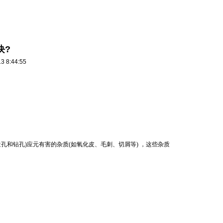
块?
8:44:55
孔和钻孔)应元有害的杂质(如氧化皮、毛刺、切屑等) ，这些杂质