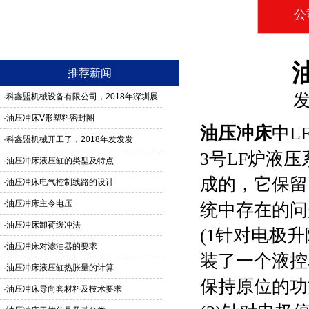
公
推荐新闻
发
·
科鑫盟机械设备有限公司，2018年深圳展
馆3G24号，欢迎新老客户莅临参观
·
油压冲床V形塑料密封圈
油压冲床
中L
·
科鑫盟机械开工了，2018年发发发
3号LF炉液
·
油压冲床液压缸的类型及特点
成的，它保留
·
油压冲床电气控制线路的设计
·
油压冲床主令电压
统中存在的问
·
油压冲床卸荷缓冲法
(1针对电极
·
油压冲床对滤油器的要求
装了一个液控
·
油压冲床液压缸热胀量的计算
保持原位的功
·
油压冲床导向套材料及技术要求