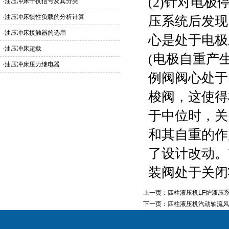
(2)针对电
·
油压冲床干扰信号及其分类
·
油压冲床惯性负载的分析计算
压系统后发现
·
油压冲床接触器的选用
心是处于电极
·
油压冲床超载
(电极自重产
·
油压冲床压力继电器
例阀阀心处于
梭阀，这使得
于中位时，关
和其自重的作
了设计改动。
装阀处于关闭
上一页：
四柱液压机LF炉液压
下一页：
四柱液压机汽动轴流风