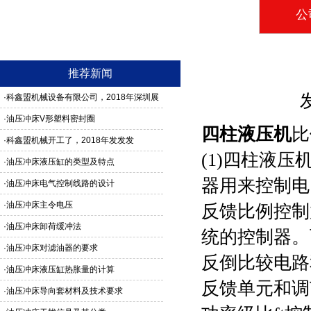
公
推荐新闻
·
科鑫盟机械设备有限公司，2018年深圳展
馆3G24号，欢迎新老客户莅临参观
·
油压冲床V形塑料密封圈
四柱液压机
比
·
科鑫盟机械开工了，2018年发发发
(1)
四柱液压
·
油压冲床液压缸的类型及特点
器用来控制电
·
油压冲床电气控制线路的设计
·
油压冲床主令电压
反馈比例控制
·
油压冲床卸荷缓冲法
统的控制器。
·
油压冲床对滤油器的要求
反倒比较电路
·
油压冲床液压缸热胀量的计算
反馈单元和调
·
油压冲床导向套材料及技术要求