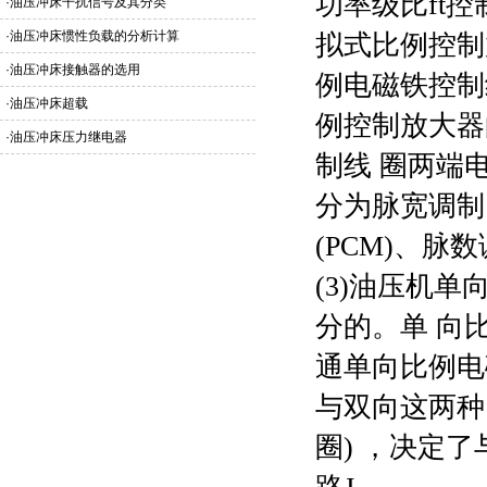
功率级比ft
·
油压冲床干扰信号及其分类
·
油压冲床惯性负载的分析计算
拟式比例控制
·
油压冲床接触器的选用
例电磁铁控制
·
油压冲床超载
例控制放大器
·
油压冲床压力继电器
制线 圈两端
分为脉宽调制 
(PCM)、脉
(3)
油压机
单
分的。单 向
通单向比例电
与双向这两种
圈) ，决定