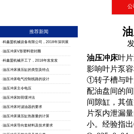
公
油
推荐新闻
发
·
科鑫盟机械设备有限公司，2018年深圳展
馆3G24号，欢迎新老客户莅临参观
·
油压冲床V形塑料密封圈
油压冲床
叶片
·
科鑫盟机械开工了，2018年发发发
影响叶片泵容
·
油压冲床液压缸的类型及特点
①转子槽与叶
·
油压冲床电气控制线路的设计
·
油压冲床主令电压
配油盘间的间
·
油压冲床卸荷缓冲法
间隙缸，其值
·
油压冲床对滤油器的要求
片泵内泄漏量
·
油压冲床液压缸热胀量的计算
小。经验指出0
·
油压冲床导向套材料及技术要求