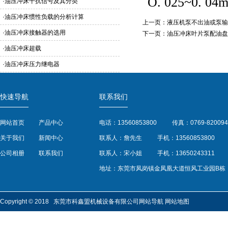
O. 025~0. 
·
油压冲床干扰信号及其分类
·
油压冲床惯性负载的分析计算
上一页：
液压机泵不出油或泵输
·
油压冲床接触器的选用
下一页：
油压冲床叶片泵配油盘
·
油压冲床超载
·
油压冲床压力继电器
快速导航
联系我们
网站首页
产品中心
电话：13560853800
传真：0769-820094
关于我们
新闻中心
联系人：詹先生
手机：13560853800
公司相册
联系我们
联系人：宋小姐
手机：13650243311
地址：东莞市凤岗镇金凤凰大道恒风工业园B栋
Copyright © 2018 东莞市科鑫盟机械设备有限公司
网站导航
网站地图