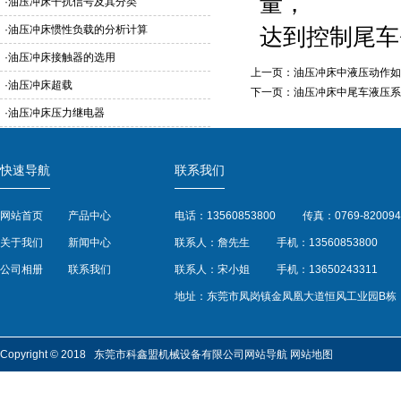
量，
·
油压冲床干扰信号及其分类
·
油压冲床惯性负载的分析计算
达到控制尾车
·
油压冲床接触器的选用
上一页：
油压冲床中液压动作如
·
油压冲床超载
下一页：
油压冲床中尾车液压系
·
油压冲床压力继电器
快速导航
联系我们
网站首页
产品中心
电话：13560853800
传真：0769-820094
关于我们
新闻中心
联系人：詹先生
手机：13560853800
公司相册
联系我们
联系人：宋小姐
手机：13650243311
地址：东莞市凤岗镇金凤凰大道恒风工业园B栋
Copyright © 2018 东莞市科鑫盟机械设备有限公司
网站导航
网站地图