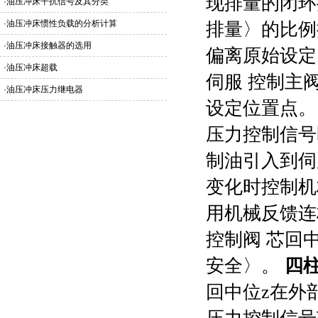
现排量的闭环
·
油压冲床干扰信号及其分类
·
油压冲床惯性负载的分析计算
排量〉的比例
·
油压冲床接触器的选用
偏离原始设定
·
油压冲床超载
伺服 控制主
·
油压冲床压力继电器
设定位置点。
压力控制信号
制油引入到伺
变化时控制机
用机械反馈连
控制阀 芯回
安全〉。
四
回中位z在外