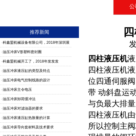
公
四
推荐新闻
发
·
科鑫盟机械设备有限公司，2018年深圳展
馆3G24号，欢迎新老客户莅临参观
·
油压冲床V形塑料密封圈
四柱液压机
液
·
科鑫盟机械开工了，2018年发发发
四柱液压机
液
·
油压冲床液压缸的类型及特点
位四通伺服阀
·
油压冲床电气控制线路的设计
·
油压冲床主令电压
带 动斜盘运
·
油压冲床卸荷缓冲法
与负最大排量
·
油压冲床对滤油器的要求
四柱液压机
由
·
油压冲床液压缸热胀量的计算
所以控制主阀
·
油压冲床导向套材料及技术要求