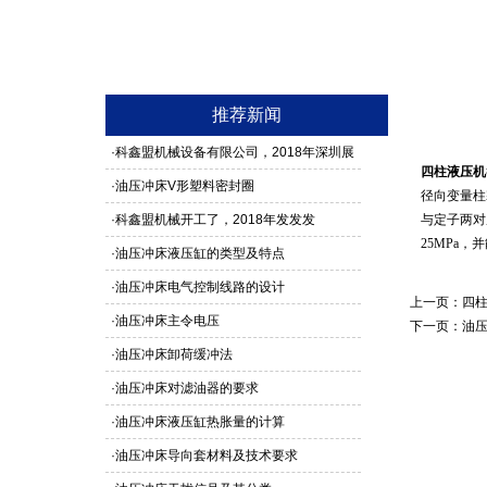
推荐新闻
·
科鑫盟机械设备有限公司，2018年深圳展
四柱液压机
馆3G24号，欢迎新老客户莅临参观
·
油压冲床V形塑料密封圈
径向变量柱
·
科鑫盟机械开工了，2018年发发发
与定子两对
25MPa
·
油压冲床液压缸的类型及特点
·
油压冲床电气控制线路的设计
上一页：
四柱
·
油压冲床主令电压
下一页：
油
·
油压冲床卸荷缓冲法
·
油压冲床对滤油器的要求
·
油压冲床液压缸热胀量的计算
·
油压冲床导向套材料及技术要求