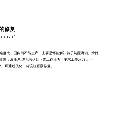
的修复
8:36:34
造难度大，国内尚不能生产，主要是怀能解决转子与配流轴、滑靴
故障，液压系 统无法达到正常工作压力〈要求工作压力大|于
要求。可通过优化，将该柱塞泵修复。