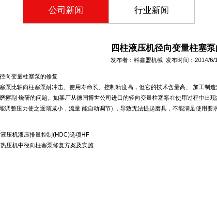
公司新闻
行业新闻
四柱液压机径向变量柱塞泵
发布者：科鑫盟机械 发布时间：2014/6/13 
径向变量柱塞泵的修复
塞泵比轴向柱塞泵耐冲击、使用寿命长、控制精度高，但它的技术含量高、 加工制
磨擦副 烧研的问题。如某厂从德国博世公司进口的轻向变量柱塞泵在使用过程中出现
，并能调整压力使之逐渐减小，流量 能自动调节) ，导致无法提起磨具，不能满足使用
液压机液压排量控制(HDC)选项HF
压热压机中径向柱塞泵修复方案及实施