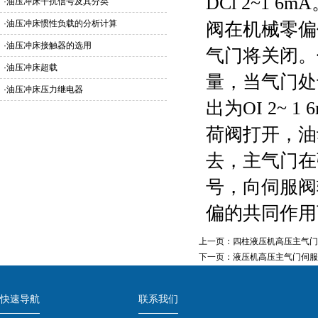
DCl 2~1
·
油压冲床干扰信号及其分类
·
油压冲床惯性负载的分析计算
阀在机械零偏
·
油压冲床接触器的选用
气门将关闭。
·
油压冲床超载
量，当气门处
·
油压冲床压力继电器
出为OI 2~
荷阀打开，油
去，主气门在
号，向伺服阀
偏的共同作用
上一页：
四柱液压机高压主气门
下一页：
液压机高压主气门伺服
快速导航
联系我们