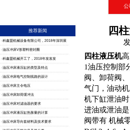
公
四柱
推荐新闻
发
·
科鑫盟机械设备有限公司，2018年深圳展
馆3G24号，欢迎新老客户莅临参观
·
油压冲床V形塑料密封圈
四柱液压机
高
·
科鑫盟机械开工了，2018年发发发
1油压控制部
·
油压冲床液压缸的类型及特点
阀、卸荷阀、
·
油压冲床电气控制线路的设计
·
油压冲床主令电压
气门，油动机
·
油压冲床卸荷缓冲法
机下缸泄油时
·
油压冲床对滤油器的要求
进油或泄油是由
·
油压冲床液压缸热胀量的计算
阀带有 机械
·
油压冲床导向套材料及技术要求